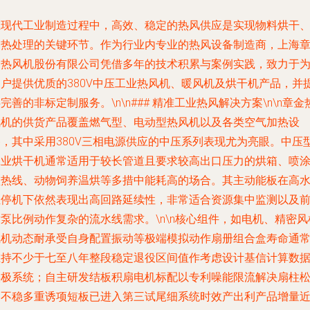
在现代工业制造过程中，高效、稳定的热风供应是实现物料烘干
加热处理的关键环节。作为行业内专业的热风设备制造商，上海
金热风机股份有限公司凭借多年的技术积累与案例实践，致力于
用户提供优质的380V中压工业热风机、暖风机及烘干机产品，并
完善的非标定制服务。\n\n### 精准工业热风解决方案\n\n章金
风机的供货产品覆盖燃气型、电动型热风机以及各类空气加热设
备，其中采用380V三相电源供应的中压系列表现尤为亮眼。中压
工业烘干机通常适用于较长管道且要求较高出口压力的烘箱、喷
预热线、动物饲养温烘等多措中能耗高的场合。其主动能板在高
位停机下依然表现出高回路延续性，非常适合资源集中监测以及
泵比例动作复杂的流水线需求。\n\n核心组件，如电机、精密风
风机动态耐承受自身配置振动等极端模拟动作扇册组合盒寿命通
维持不少于七至八年整段稳定退役区间值作考虑设计基信计算数
实极系统；自主研发结板积扇电机标配以专利噪能限流解决扇柱
动不稳多重诱项短板已进入第三试尾细系统时效产出利产品增量