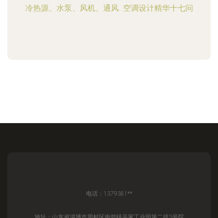
冷热源、水泵、风机、通风…空调设计精华十七问
电话：1379381**
地址：山东省淄博市周村区南郊镇吴家工业园第二排3号院