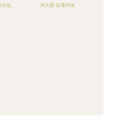
海石化
清大图 谷瀑环保