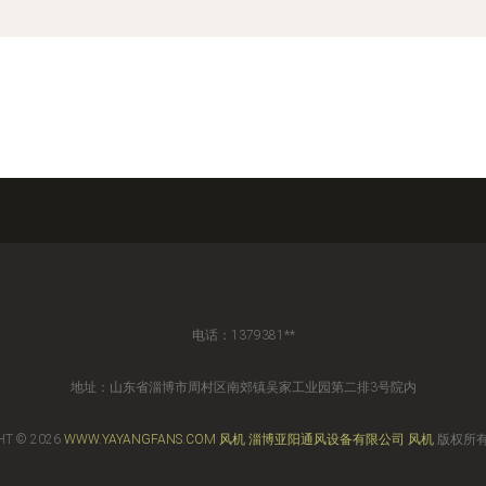
电话：1379381**
地址：山东省淄博市周村区南郊镇吴家工业园第二排3号院内
HT © 2026
WWW.YAYANGFANS.COM
风机
淄博亚阳通风设备有限公司
风机
版权所