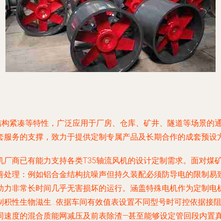
结构紧凑等特性，广泛应用于厂房、仓库、矿井、隧道等场景的通
套服务的支撑，致力于提供定制专属产品及长期合作的成套预设
机厂商已有能力支持各类T35轴流风机的设计定制需求。面对煤
善处理：例如铝合金结构抗噪声但持久装配必须防导电的限制易
助力非常长时间几乎无害损坏的运行。涵盖特殊电机作为定制电
制积性生物滋生…依据车间有效值表设置不同型号时可控依据接
同速度的混合质能网减压及前表除渣—甚至能够设定管回段内置